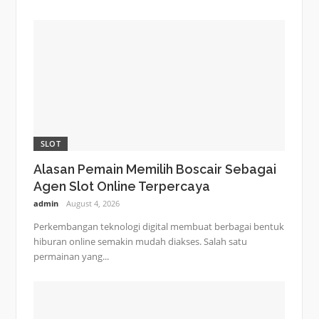
SLOT
Alasan Pemain Memilih Boscair Sebagai
Agen Slot Online Terpercaya
admin
August 4, 2026
Perkembangan teknologi digital membuat berbagai bentuk
hiburan online semakin mudah diakses. Salah satu
permainan yang...