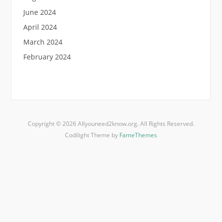
June 2024
April 2024
March 2024
February 2024
Copyright © 2026 Allyouneed2know.org. All Rights Reserved.
Codilight Theme by
FameThemes