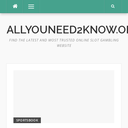
Skip
Menu
to
content
ALLYOUNEED2KNOW.O
FIND THE LATEST AND MOST TRUSTED ONLINE SLOT GAMBLING
WEBSITE
SPORTSBOOK