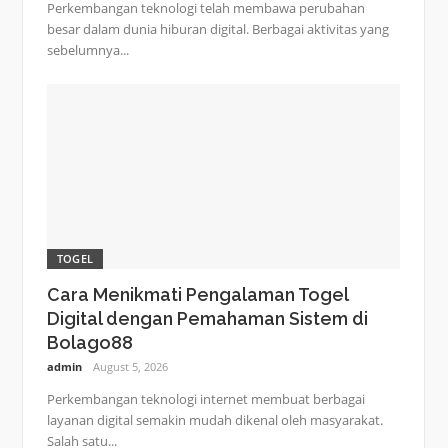
Perkembangan teknologi telah membawa perubahan
besar dalam dunia hiburan digital. Berbagai aktivitas yang
sebelumnya...
TOGEL
Cara Menikmati Pengalaman Togel
Digital dengan Pemahaman Sistem di
Bolago88
admin
August 5, 2026
Perkembangan teknologi internet membuat berbagai
layanan digital semakin mudah dikenal oleh masyarakat.
Salah satu...