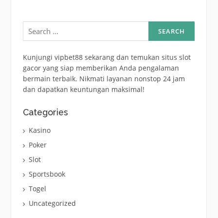
pagination
Search
for:
Kunjungi vipbet88 sekarang dan temukan
situs slot
gacor
yang siap memberikan Anda pengalaman
bermain terbaik. Nikmati layanan nonstop 24 jam
dan dapatkan keuntungan maksimal!
Categories
Kasino
Poker
Slot
Sportsbook
Togel
Uncategorized