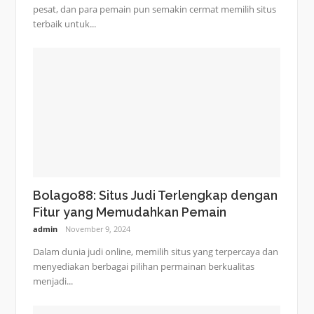
pesat, dan para pemain pun semakin cermat memilih situs
terbaik untuk...
Bolago88: Situs Judi Terlengkap dengan
Fitur yang Memudahkan Pemain
admin
November 9, 2024
Dalam dunia judi online, memilih situs yang terpercaya dan
menyediakan berbagai pilihan permainan berkualitas
menjadi...