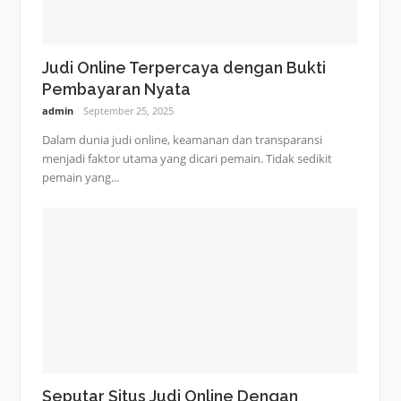
Judi Online Terpercaya dengan Bukti
Pembayaran Nyata
admin
September 25, 2025
Dalam dunia judi online, keamanan dan transparansi
menjadi faktor utama yang dicari pemain. Tidak sedikit
pemain yang...
Seputar Situs Judi Online Dengan