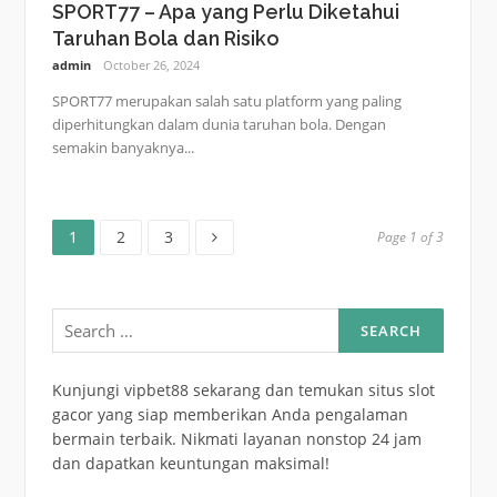
SPORT77 – Apa yang Perlu Diketahui
Taruhan Bola dan Risiko
admin
October 26, 2024
SPORT77 merupakan salah satu platform yang paling
diperhitungkan dalam dunia taruhan bola. Dengan
semakin banyaknya...
Page
Page
Page
Posts
1
2
3
Page 1 of 3
pagination
Search
for:
Kunjungi vipbet88 sekarang dan temukan
situs slot
gacor
yang siap memberikan Anda pengalaman
bermain terbaik. Nikmati layanan nonstop 24 jam
dan dapatkan keuntungan maksimal!