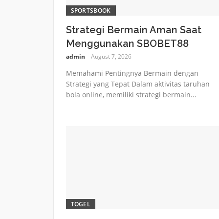
SPORTSBOOK
Strategi Bermain Aman Saat
Menggunakan SBOBET88
admin
August 7, 2026
Memahami Pentingnya Bermain dengan
Strategi yang Tepat Dalam aktivitas taruhan
bola online, memiliki strategi bermain...
TOGEL