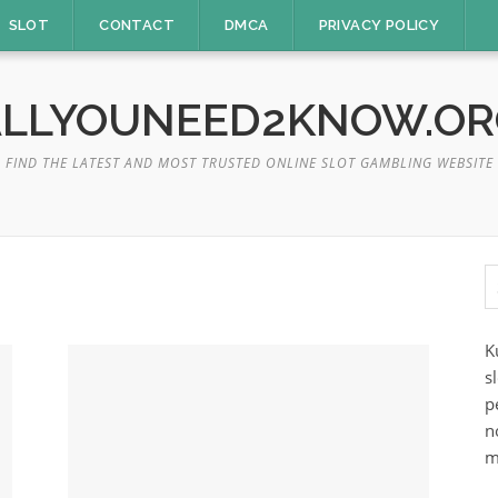
SLOT
CONTACT
DMCA
PRIVACY POLICY
ALLYOUNEED2KNOW.OR
FIND THE LATEST AND MOST TRUSTED ONLINE SLOT GAMBLING WEBSITE
S
fo
K
s
p
n
m