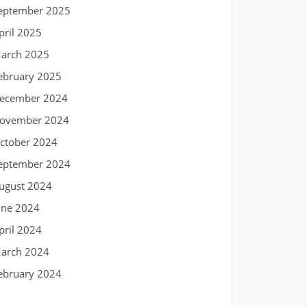
eptember 2025
pril 2025
arch 2025
ebruary 2025
ecember 2024
ovember 2024
ctober 2024
eptember 2024
ugust 2024
une 2024
pril 2024
arch 2024
ebruary 2024