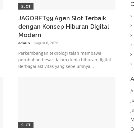
C
SLOT
JAGOBET99 Agen Slot Terbaik
dengan Konsep Hiburan Digital
Modern
admin
August 6, 2026
Perkembangan teknologi telah membawa
perubahan besar dalam dunia hiburan digital.
Berbagai aktivitas yang sebelumnya...
A
A
J
J
M
SLOT
O