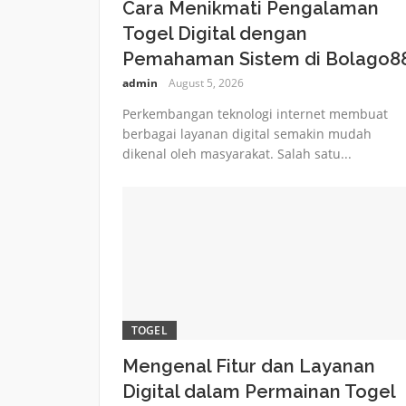
Cara Menikmati Pengalaman
Togel Digital dengan
Pemahaman Sistem di Bolago8
admin
August 5, 2026
Perkembangan teknologi internet membuat
berbagai layanan digital semakin mudah
dikenal oleh masyarakat. Salah satu...
TOGEL
Mengenal Fitur dan Layanan
Digital dalam Permainan Togel