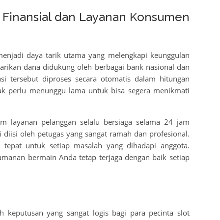
ksi Finansial dan Layanan Konsumen
menjadi daya tarik utama yang melengkapi keunggulan
arikan dana didukung oleh berbagai bank nasional dan
asi tersebut diproses secara otomatis dalam hitungan
dak perlu menunggu lama untuk bisa segera menikmati
im layanan pelanggan selalu bersiaga selama 24 jam
ni diisi oleh petugas yang sangat ramah dan profesional.
 tepat untuk setiap masalah yang dihadapi anggota.
amanan bermain Anda tetap terjaga dengan baik setiap
 keputusan yang sangat logis bagi para pecinta slot