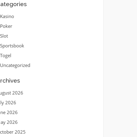
ategories
Kasino
Poker
Slot
Sportsbook
Togel
Uncategorized
rchives
ugust 2026
uly 2026
une 2026
ay 2026
ctober 2025