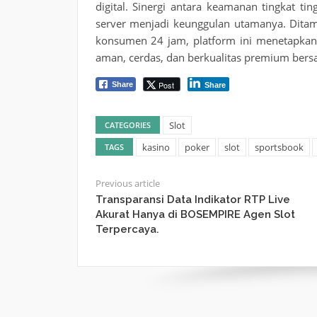
digital. Sinergi antara keamanan tingkat tin
server menjadi keunggulan utamanya. Ditamb
konsumen 24 jam, platform ini menetapkan st
aman, cerdas, dan berkualitas premium bersa
Post
Share
Share
Slot
CATEGORIES
kasino
poker
slot
sportsbook
TAGS
Previous article
Transparansi Data Indikator RTP Live
Akurat Hanya di BOSEMPIRE Agen Slot
Terpercaya.