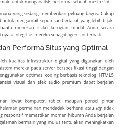
pemain untuk menganalisis performa sebuah mesin slot.
e mana yang sedang memberikan peluang bagus. Cukup
 untuk mengambil keputusan bertaruh yang lebih bijak.
mbantu menekan risiko kerugian modal Anda secara
i nyata integritas mereka sebagai agen slot terbaik.
dan Performa Situs yang Optimal
h kualitas infrastruktur digital yang digunakan oleh
istem mereka pada server berspesifikasi tinggi dengan
menggunakan optimasi coding berbasis teknologi HTML5
ransisi visual dan efek audio premium dapat berjalan
an lewat komputer, tablet, maupun ponsel pintar
i halaman permainan mendadak berhenti atau
lag
tidak
ang responsif memastikan momen hiburan Anda berjalan
galaman bermain yang mulus tentu akan meningkatkan