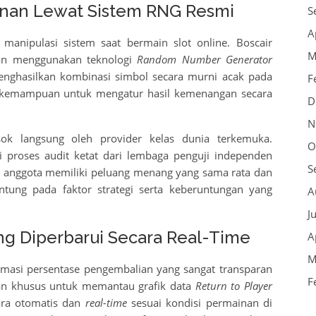
inan Lewat Sistem RNG Resmi
S
A
anipulasi sistem saat bermain slot online. Boscair
M
gan menggunakan teknologi
Random Number Generator
menghasilkan kombinasi simbol secara murni acak pada
F
iki kemampuan untuk mengatur hasil kemenangan secara
D
N
k langsung oleh provider kelas dunia terkemuka.
O
 proses audit ketat dari lembaga penguji independen
S
ap anggota memiliki peluang menang yang sama rata dan
tung pada faktor strategi serta keberuntungan yang
A
J
ang Diperbarui Secara Real-Time
A
M
ormasi persentase pengembalian yang sangat transparan
F
an khusus untuk memantau grafik data
Return to Player
ecara otomatis dan
real-time
sesuai kondisi permainan di