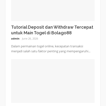
Tutorial Deposit dan Withdraw Tercepat
untuk Main Togel di Bolago88
admin
June 26, 2026
Dalam permainan togel online, kecepatan transaksi
menjadi salah satu faktor penting yang mempengaruhi...