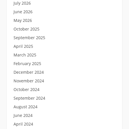
July 2026
June 2026
May 2026
October 2025
September 2025
April 2025
March 2025
February 2025
December 2024
November 2024
October 2024
September 2024
August 2024
June 2024
April 2024