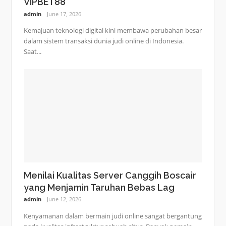
VIPBET88
admin
June 17, 2026
Kemajuan teknologi digital kini membawa perubahan besar
dalam sistem transaksi dunia judi online di Indonesia.
Saat...
Menilai Kualitas Server Canggih Boscair
yang Menjamin Taruhan Bebas Lag
admin
June 12, 2026
Kenyamanan dalam bermain judi online sangat bergantung