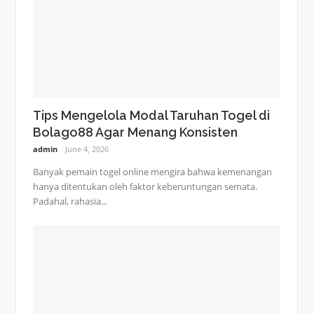
Tips Mengelola Modal Taruhan Togel di
Bolago88 Agar Menang Konsisten
admin
June 4, 2026
Banyak pemain togel online mengira bahwa kemenangan
hanya ditentukan oleh faktor keberuntungan semata.
Padahal, rahasia...