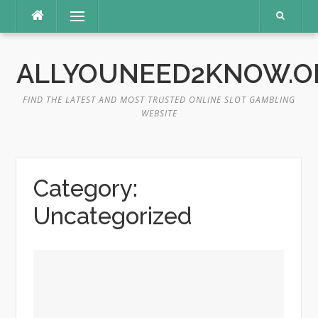
Skip
Menu
to
content
ALLYOUNEED2KNOW.O
FIND THE LATEST AND MOST TRUSTED ONLINE SLOT GAMBLING
WEBSITE
Category:
Uncategorized