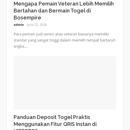
Mengapa Pemain Veteran Lebih Memilih
Bertahan dan Bermain Togel di
Bosempire
admin
June 22, 2026
Para pemain judi senior atau veteran biasanya memiliki
standar yang sangat tinggi dalam memilih tempat bertaruh
angka....
Panduan Deposit Togel Praktis
Menggunakan Fitur QRIS Instan di