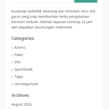
Kunjungi vipbet88 sekarang dan temukan
situs slot
gacor
yang siap memberikan Anda pengalaman
bermain terbaik. Nikmati layanan nonstop 24 jam
dan dapatkan keuntungan maksimal!
Categories
Kasino
Poker
Slot
Sportsbook
Togel
Uncategorized
Archives
August 2026