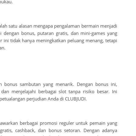
mukau.
 salah satu alasan mengapa pengalaman bermain menjadi
i dengan bonus, putaran gratis, dan mini-games yang
tur ini tidak hanya meningkatkan peluang menang, tetapi
an.
 bonus sambutan yang menarik. Dengan bonus ini,
n menjelajahi berbagai slot tanpa risiko besar. Ini
 petualangan perjudian Anda di CLUBJUDI.
awarkan berbagai promosi reguler untuk pemain yang
gratis, cashback, dan bonus setoran. Dengan adanya