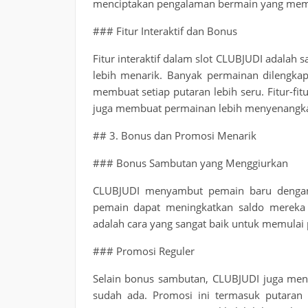
menciptakan pengalaman bermain yang me
### Fitur Interaktif dan Bonus
Fitur interaktif dalam slot CLUBJUDI adalah
lebih menarik. Banyak permainan dilengkap
membuat setiap putaran lebih seru. Fitur-fi
juga membuat permainan lebih menyenangk
## 3. Bonus dan Promosi Menarik
### Bonus Sambutan yang Menggiurkan
CLUBJUDI menyambut pemain baru dengan
pemain dapat meningkatkan saldo mereka da
adalah cara yang sangat baik untuk memulai
### Promosi Reguler
Selain bonus sambutan, CLUBJUDI juga men
sudah ada. Promosi ini termasuk putaran 