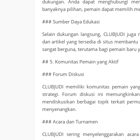
dukungan. Anda dapat menghubungi merek
banyaknya pilihan, pemain dapat memilih m
### Sumber Daya Edukasi
Selain dukungan langsung, CLUBJUDI juga
dan artikel yang tersedia di situs membant
sangat berguna, terutama bagi pemain baru y
## 5. Komunitas Pemain yang Aktif
### Forum Diskusi
CLUBJUDI memiliki komunitas pemain yang
strategi. Forum diskusi ini memungkinka
mendiskusikan berbagai topik terkait perma
menyenangkan.
### Acara dan Turnamen
CLUBJUDI sering menyelenggarakan aca