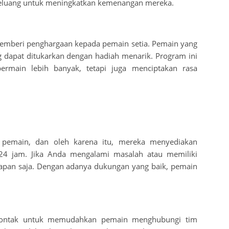
 peluang untuk meningkatkan kemenangan mereka.
memberi penghargaan kepada pemain setia. Pemain yang
 dapat ditukarkan dengan hadiah menarik. Program ini
ermain lebih banyak, tetapi juga menciptakan rasa
pemain, dan oleh karena itu, mereka menyediakan
 24 jam. Jika Anda mengalami masalah atau memiliki
apan saja. Dengan adanya dukungan yang baik, pemain
kontak untuk memudahkan pemain menghubungi tim