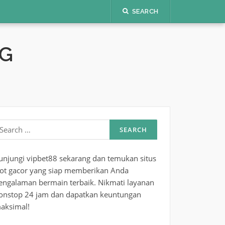
SEARCH
G
earch
r:
unjungi vipbet88 sekarang dan temukan
situs
lot gacor
yang siap memberikan Anda
engalaman bermain terbaik. Nikmati layanan
onstop 24 jam dan dapatkan keuntungan
aksimal!