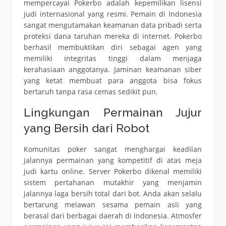
mempercayai Pokerbo adalah kepemilikan lisensi
judi internasional yang resmi. Pemain di Indonesia
sangat mengutamakan keamanan data pribadi serta
proteksi dana taruhan mereka di internet. Pokerbo
berhasil membuktikan diri sebagai agen yang
memiliki integritas tinggi dalam menjaga
kerahasiaan anggotanya. Jaminan keamanan siber
yang ketat membuat para anggota bisa fokus
bertaruh tanpa rasa cemas sedikit pun.
Lingkungan Permainan Jujur
yang Bersih dari Robot
Komunitas poker sangat menghargai keadilan
jalannya permainan yang kompetitif di atas meja
judi kartu online. Server Pokerbo dikenal memiliki
sistem pertahanan mutakhir yang menjamin
jalannya laga bersih total dari bot. Anda akan selalu
bertarung melawan sesama pemain asli yang
berasal dari berbagai daerah di Indonesia. Atmosfer