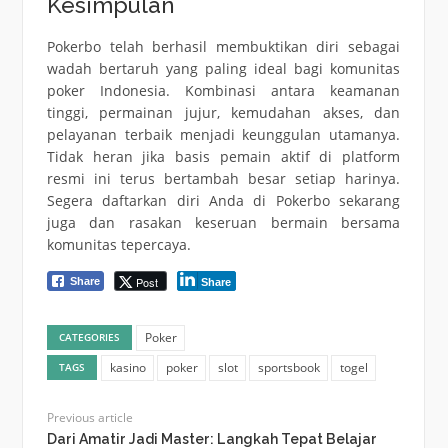
Kesimpulan
Pokerbo telah berhasil membuktikan diri sebagai
wadah bertaruh yang paling ideal bagi komunitas
poker Indonesia. Kombinasi antara keamanan
tinggi, permainan jujur, kemudahan akses, dan
pelayanan terbaik menjadi keunggulan utamanya.
Tidak heran jika basis pemain aktif di platform
resmi ini terus bertambah besar setiap harinya.
Segera daftarkan diri Anda di Pokerbo sekarang
juga dan rasakan keseruan bermain bersama
komunitas tepercaya.
Post
Share
Share
Poker
CATEGORIES
kasino
poker
slot
sportsbook
togel
TAGS
Previous article
Dari Amatir Jadi Master: Langkah Tepat Belajar