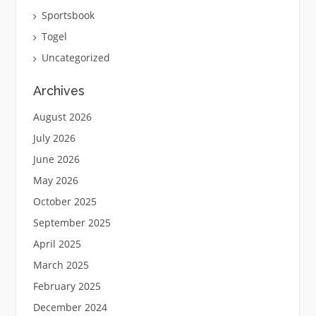
Sportsbook
Togel
Uncategorized
Archives
August 2026
July 2026
June 2026
May 2026
October 2025
September 2025
April 2025
March 2025
February 2025
December 2024