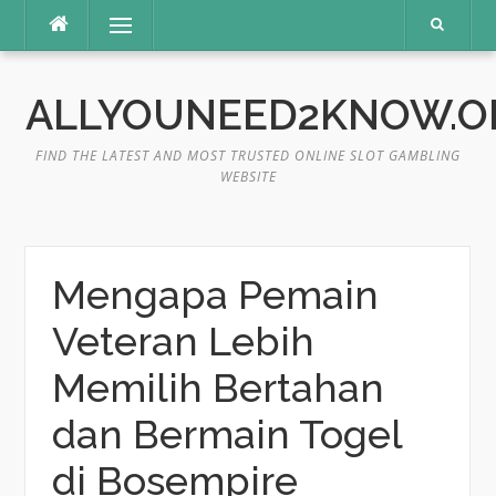
Skip
Menu
to
content
ALLYOUNEED2KNOW.O
FIND THE LATEST AND MOST TRUSTED ONLINE SLOT GAMBLING
WEBSITE
Mengapa Pemain
Veteran Lebih
Memilih Bertahan
dan Bermain Togel
di Bosempire