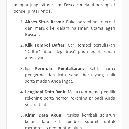
mengunjungi situs resmi Boscair melalui perangkat
ponsel pintar Anda.
Akses Situs Resmi:
Buka peramban internet
dan masuk ke dalam halaman utama agen
Boscair.
Klik Tombol Daftar:
Cari tombol bertuliskan
“Daftar” atau “Registrasi” pada pojok kanan
atas layar.
Isi Formulir Pendaftaran:
Ketik nama
pengguna dan kata sandi baru yang unik
serta mudah Anda ingat.
Lengkapi Data Bank:
Masukkan nama pemilik
rekening serta nomor rekening pribadi Anda
secara teliti.
Kirim Data Akun:
Periksa kembali seluruh
kolom lalu klik tombol submit untuk
memproses pembuatan akun.