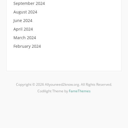
September 2024
August 2024
June 2024
April 2024
March 2024
February 2024
Copyright © 2026 Allyouneed2know.org. All Rights Reserved.
Codilight Theme by
FameThemes