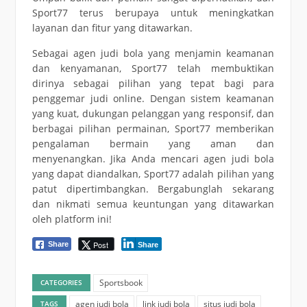
Sport77 terus berupaya untuk meningkatkan
layanan dan fitur yang ditawarkan.
Sebagai agen judi bola yang menjamin keamanan
dan kenyamanan, Sport77 telah membuktikan
dirinya sebagai pilihan yang tepat bagi para
penggemar judi online. Dengan sistem keamanan
yang kuat, dukungan pelanggan yang responsif, dan
berbagai pilihan permainan, Sport77 memberikan
pengalaman bermain yang aman dan
menyenangkan. Jika Anda mencari agen judi bola
yang dapat diandalkan, Sport77 adalah pilihan yang
patut dipertimbangkan. Bergabunglah sekarang
dan nikmati semua keuntungan yang ditawarkan
oleh platform ini!
Post
Share
Share
Sportsbook
CATEGORIES
agen judi bola
link judi bola
situs judi bola
TAGS