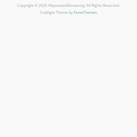
Copyright © 2026 Allyouneed2know.org. All Rights Reserved.
Codilight Theme by
FameThemes