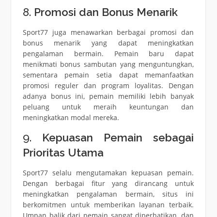
8.
Promosi dan Bonus Menarik
Sport77 juga menawarkan berbagai promosi dan
bonus menarik yang dapat meningkatkan
pengalaman bermain. Pemain baru dapat
menikmati bonus sambutan yang menguntungkan,
sementara pemain setia dapat memanfaatkan
promosi reguler dan program loyalitas. Dengan
adanya bonus ini, pemain memiliki lebih banyak
peluang untuk meraih keuntungan dan
meningkatkan modal mereka.
9.
Kepuasan Pemain sebagai
Prioritas Utama
Sport77 selalu mengutamakan kepuasan pemain.
Dengan berbagai fitur yang dirancang untuk
meningkatkan pengalaman bermain, situs ini
berkomitmen untuk memberikan layanan terbaik.
Umpan balik dari pemain sangat diperhatikan, dan