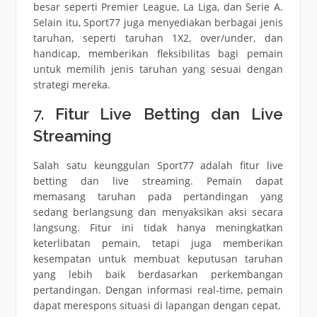
besar seperti Premier League, La Liga, dan Serie A.
Selain itu, Sport77 juga menyediakan berbagai jenis
taruhan, seperti taruhan 1X2, over/under, dan
handicap, memberikan fleksibilitas bagi pemain
untuk memilih jenis taruhan yang sesuai dengan
strategi mereka.
7.
Fitur Live Betting dan Live
Streaming
Salah satu keunggulan Sport77 adalah fitur live
betting dan live streaming. Pemain dapat
memasang taruhan pada pertandingan yang
sedang berlangsung dan menyaksikan aksi secara
langsung. Fitur ini tidak hanya meningkatkan
keterlibatan pemain, tetapi juga memberikan
kesempatan untuk membuat keputusan taruhan
yang lebih baik berdasarkan perkembangan
pertandingan. Dengan informasi real-time, pemain
dapat merespons situasi di lapangan dengan cepat.