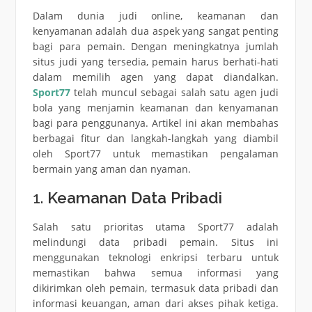
Dalam dunia judi online, keamanan dan
kenyamanan adalah dua aspek yang sangat penting
bagi para pemain. Dengan meningkatnya jumlah
situs judi yang tersedia, pemain harus berhati-hati
dalam memilih agen yang dapat diandalkan.
Sport77
telah muncul sebagai salah satu agen judi
bola yang menjamin keamanan dan kenyamanan
bagi para penggunanya. Artikel ini akan membahas
berbagai fitur dan langkah-langkah yang diambil
oleh Sport77 untuk memastikan pengalaman
bermain yang aman dan nyaman.
1.
Keamanan Data Pribadi
Salah satu prioritas utama Sport77 adalah
melindungi data pribadi pemain. Situs ini
menggunakan teknologi enkripsi terbaru untuk
memastikan bahwa semua informasi yang
dikirimkan oleh pemain, termasuk data pribadi dan
informasi keuangan, aman dari akses pihak ketiga.