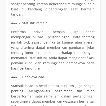
sangat penting, karena beberapa tim mungkin lebih
kuat di kandang dibandingkan saat bermain
tandang.
### 2. Statistik Pemain
Performa individu pemain juga dapat
mempengaruhi hasil pertandingan. Data tentang
jumlah gol, assist, dan kartu kuning atau merah
yang diterima dapat memberikan gambaran jelas
tentang kontribusi pemain terhadap tim. Dengan
memantau statistik ini, Anda dapat mengidentifikasi
pemain kunci dan kemungkinan dampaknya pada
hasil pertandingan.
### 3. Head-to-Head
Statistik head-to-head antara dua tim juga sangat
penting. Menganalisis bagaimana tim telah
berperforman satu sama lain dalam pertandingan
sebelumnya dapat memberikan wawasan berharga.