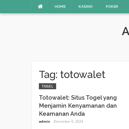
Skip
HOME
KASINO
POKER
to
content
Tag:
totowalet
TOGEL
Totowalet: Situs Togel yang
Menjamin Kenyamanan dan
Keamanan Anda
admin
December 6, 2024