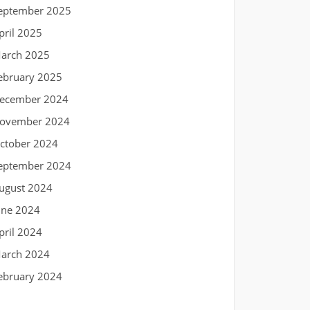
eptember 2025
pril 2025
arch 2025
ebruary 2025
ecember 2024
ovember 2024
ctober 2024
eptember 2024
ugust 2024
une 2024
pril 2024
arch 2024
ebruary 2024