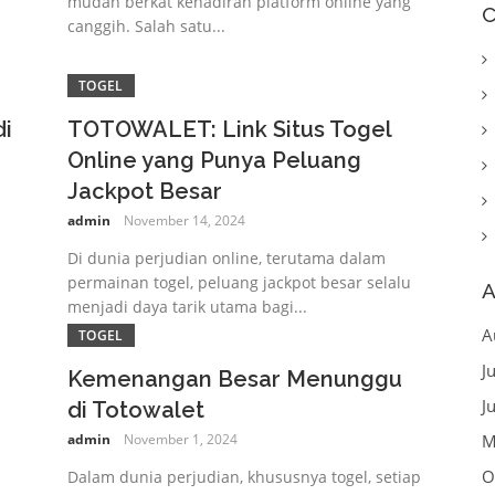
mudah berkat kehadiran platform online yang
C
canggih. Salah satu...
TOGEL
i
TOTOWALET: Link Situs Togel
Online yang Punya Peluang
Jackpot Besar
admin
November 14, 2024
Di dunia perjudian online, terutama dalam
permainan togel, peluang jackpot besar selalu
A
menjadi daya tarik utama bagi...
A
TOGEL
J
Kemenangan Besar Menunggu
J
di Totowalet
admin
November 1, 2024
M
O
Dalam dunia perjudian, khususnya togel, setiap