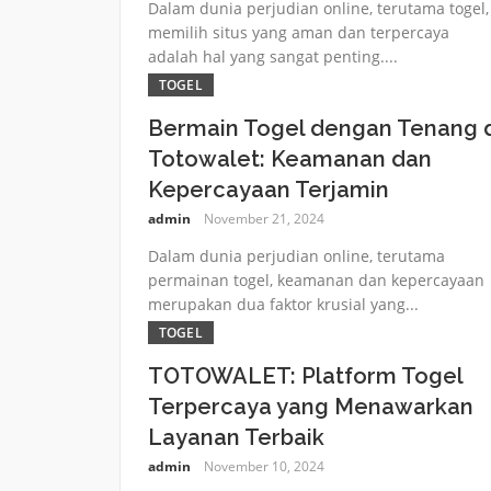
Dalam dunia perjudian online, terutama togel,
memilih situs yang aman dan terpercaya
adalah hal yang sangat penting....
TOGEL
Bermain Togel dengan Tenang d
Totowalet: Keamanan dan
Kepercayaan Terjamin
admin
November 21, 2024
Dalam dunia perjudian online, terutama
permainan togel, keamanan dan kepercayaan
merupakan dua faktor krusial yang...
TOGEL
TOTOWALET: Platform Togel
Terpercaya yang Menawarkan
Layanan Terbaik
admin
November 10, 2024