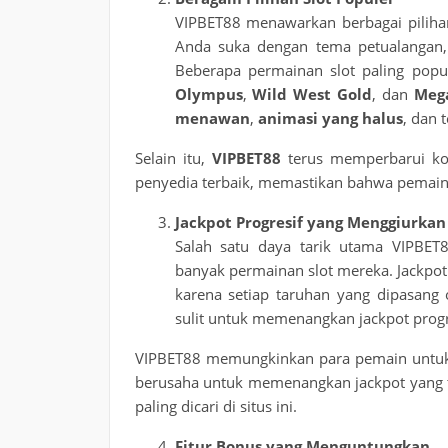
VIPBET88 menawarkan berbagai pilih
Anda suka dengan tema petualangan, 
Beberapa permainan slot paling popule
Olympus
,
Wild West Gold
, dan
Meg
menawan
,
animasi yang halus
, dan 
Selain itu,
VIPBET88
terus memperbarui kol
penyedia terbaik, memastikan bahwa pemain 
Jackpot Progresif yang Menggiurkan
Salah satu daya tarik utama VIPBE
banyak permainan slot mereka. Jackpot 
karena setiap taruhan yang dipasang
sulit untuk memenangkan jackpot progr
VIPBET88 memungkinkan para pemain untuk 
berusaha untuk memenangkan jackpot yang t
paling dicari di situs ini.
Fitur Bonus yang Menguntungkan