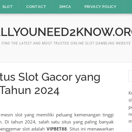
SLOT
CONTACT
DMCA
PRIVACY POLICY
ALLYOUNEED2KNOW.OR
FIND THE LATEST AND MOST TRUSTED ONLINE SLOT GAMBLING WEBSITE
S
tus Slot Gacor yang
fo
 Tahun 2024
K
s
p
n
mesin slot yang memiliki peluang kemenangan tinggi
m
. Di tahun 2024, salah satu situs yang paling banyak
 penggemar slot adalah
VIPBET88
. Situs ini menawarkan