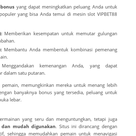
r bonus
yang dapat meningkatkan peluang Anda untuk
populer yang bisa Anda temui di mesin slot VIPBET88
:
Memberikan kesempatan untuk memutar gulungan
mbahan.
:
Membantu Anda membentuk kombinasi pemenang
ain.
enggandakan kemenangan Anda, yang dapat
r dalam satu putaran.
bagi pemain, memungkinkan mereka untuk menang lebih
engan banyaknya bonus yang tersedia, peluang untuk
uka lebar.
rmainan yang seru dan menguntungkan, tetapi juga
n dan mudah digunakan
. Situs ini dirancang dengan
tif, sehingga memudahkan pemain untuk menavigasi