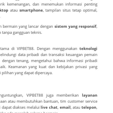
arik kemenangan, dan menemukan informasi penting
ktop
atau
smartphone
, tampilan situs tetap optimal,
.
an bermain yang lancar dengan
sistem yang responsif
,
 tanpa gangguan teknis.
 utama di VIPBET88. Dengan menggunakan
teknologi
melindungi data pribadi dan transaksi keuangan pemain
 dengan tenang, mengetahui bahwa informasi pribadi
aik. Keamanan yang kuat dan kebijakan privasi yang
pilihan yang dapat dipercaya.
nguntungkan, VIPBET88 juga memberikan
layanan
nyaan atau membutuhkan bantuan, tim customer service
 dapat diakses melalui
live chat
,
email
, atau
telepon
,