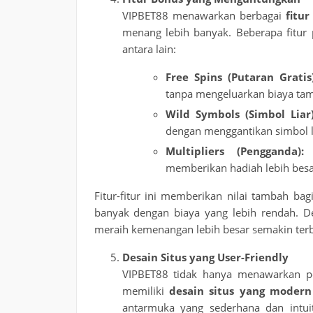
VIPBET88 menawarkan berbagai
fitu
menang lebih banyak. Beberapa fitur 
antara lain:
Free Spins (Putaran Gratis)
tanpa mengeluarkan biaya ta
Wild Symbols (Simbol Liar)
dengan menggantikan simbol l
Multipliers (Pengganda):
M
memberikan hadiah lebih besa
Fitur-fitur ini memberikan nilai tambah 
banyak dengan biaya yang lebih rendah. D
meraih kemenangan lebih besar semakin terb
Desain Situs yang User-Friendly
VIPBET88 tidak hanya menawarkan pe
memiliki
desain situs yang moder
antarmuka yang sederhana dan intui