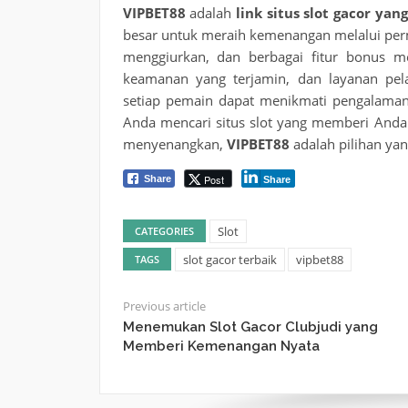
VIPBET88
adalah
link situs slot gacor ya
besar untuk meraih kemenangan melalui per
menggiurkan, dan berbagai fitur bonus m
keamanan yang terjamin, dan layanan pel
setiap pemain dapat menikmati pengalaman
Anda mencari situs slot yang memberi And
menyenangkan,
VIPBET88
adalah pilihan yan
Post
Share
Share
Slot
CATEGORIES
slot gacor terbaik
vipbet88
TAGS
Previous article
Menemukan Slot Gacor Clubjudi yang
Memberi Kemenangan Nyata